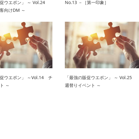
ウエポン」 ～ Vol.24
No.13 －［第一印象］
客向けDM ～
ウエポン」 ～Vol.14 チ
「最強の販促ウエポン」 ～ Vol.25
ト ～
週替りイベント ～