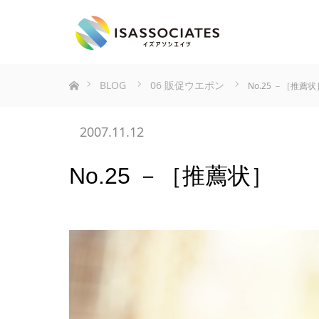
ホーム
BLOG
06 販促ウエポン
No.25 －［推薦状
2007.11.12
No.25 －［推薦状］