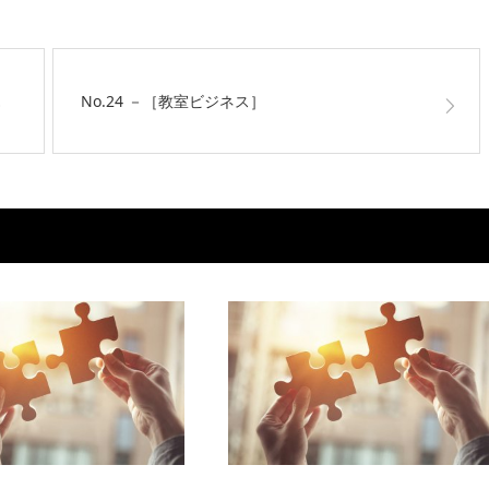
…
No.24 －［教室ビジネス］