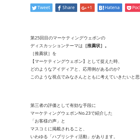
Tweet
Share
+1
Hatena
Poc
第25回目のマーケティングウェポンの
ディスカッションテーマは
［推薦状］。
［推薦状］を
【マーケティングウェポン】として捉えた時、
どのようなアイディアと、応用例があるのか?
このような視点でみなさんとともに考えていきたいと思
第三者の評価として有効な手段に
マーケティングウェポンNo.23で紹介した
「お客様の声」と
マスコミに掲載されること、
いわゆる「ハブリシティ活動」があります。