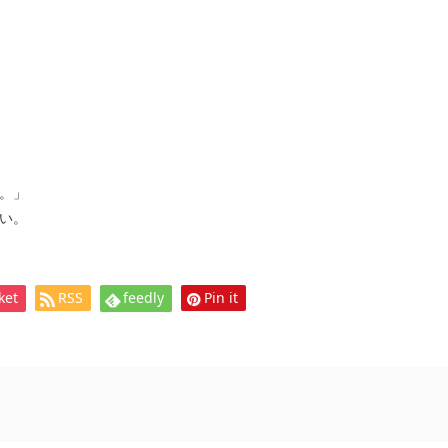
。」
い。
ket
RSS
feedly
Pin it