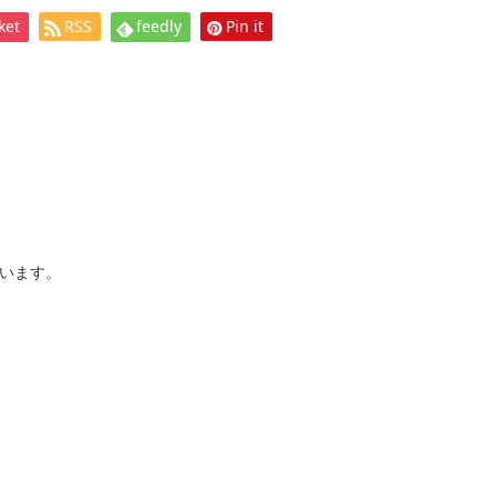
ket
RSS
feedly
Pin it
います。