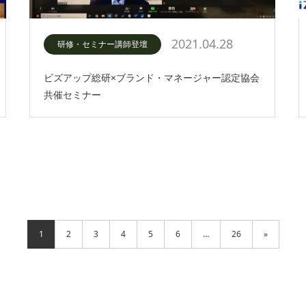
2021.04.28
研修・セミナー講師登壇
ビズアップ総研×ブランド・マネージャー認定協会
共催セミナー
1
2
3
4
5
6
…
26
»