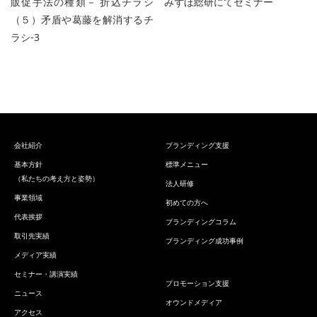
販促手法の種類－ 折込チラシ
みずほ総研にてセミナー
（５）矛盾や葛藤を解消するチ
ラシ-3
会社紹介
ブランディング支援
基本方針
標準メニュー
（私たちの考え方と姿勢）
法人研修
事業領域
初めての方へ
代表挨拶
ブランディングコラム
取引先実績
ブランディング成功事例
メディア実績
セミナー・講演実績
プロモーション支援
ニュース
オウンドメディア
アクセス