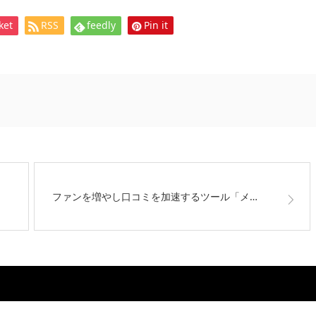
ket
RSS
feedly
Pin it
ファンを増やし口コミを加速するツール「メ…