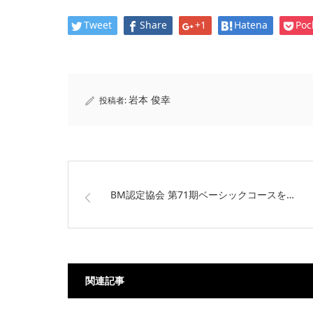
Tweet
Share
+1
Hatena
Poc
岩本 俊幸
投稿者:
BM認定協会 第71期ベーシックコースを…
関連記事