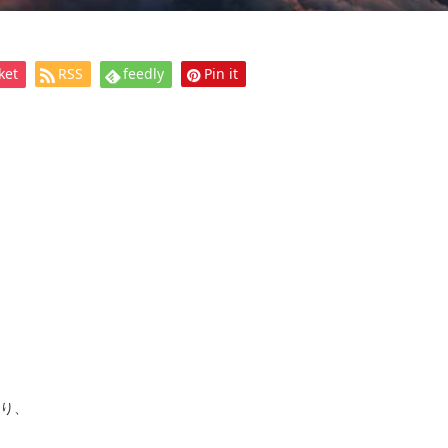
ket
RSS
feedly
Pin it
より、