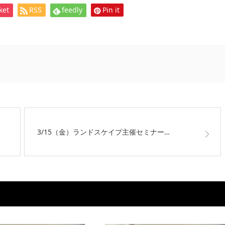
ket
RSS
feedly
Pin it
3/15（金）ランドスケイプ主催セミナー…