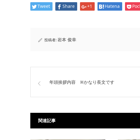
Tweet
Share
+1
Hatena
Poc
岩本 俊幸
投稿者:
年頭挨拶内容 ※かなり長文です
関連記事