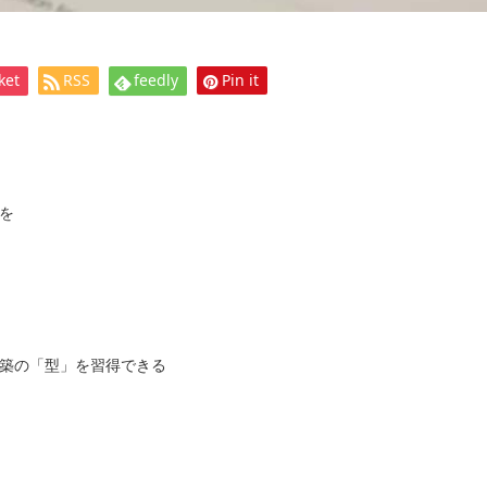
ket
RSS
feedly
Pin it
を
築の「型」を習得できる