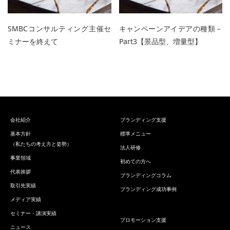
SMBCコンサルティング主催セ
キャンペーンアイデアの種類－
ミナーを終えて
Part3【景品型、増量型】
会社紹介
ブランディング支援
基本方針
標準メニュー
（私たちの考え方と姿勢）
法人研修
事業領域
初めての方へ
代表挨拶
ブランディングコラム
取引先実績
ブランディング成功事例
メディア実績
セミナー・講演実績
プロモーション支援
ニュース