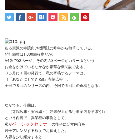
ある宗派の寺院向け機関誌に昨年から執筆している。
発行部数は1,000部程度だが、
A4版で52ページ、その内の8ページがカラー版という
お金をかけているなかなか豪華な機関誌である。
３ヵ月に１回の発行で、私の寄稿するテーマは、
［『あなたにもできる!!』寺院広報］。
全部で８回のシリーズの内、今回で６回目の寄稿となる。
なかでも、今回は、
「［寺院広報～実践編～］効果が上がる行事案内を学ぼう!」
という内容で、異業種の事例として、
ベーシックセミナー
私が
の後半に話す内容を
若干アレンジする程度でお伝えした。
内容を少し紹介すると