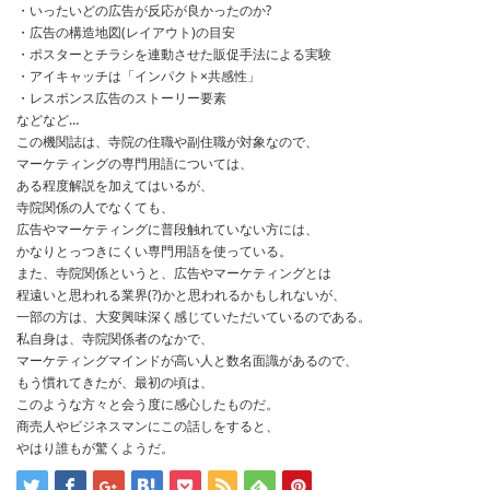
・いったいどの広告が反応が良かったのか?
・広告の構造地図(レイアウト)の目安
・ポスターとチラシを連動させた販促手法による実験
・アイキャッチは「インパクト×共感性」
・レスポンス広告のストーリー要素
などなど…
この機関誌は、寺院の住職や副住職が対象なので、
マーケティングの専門用語については、
ある程度解説を加えてはいるが、
寺院関係の人でなくても、
広告やマーケティングに普段触れていない方には、
かなりとっつきにくい専門用語を使っている。
また、寺院関係というと、広告やマーケティングとは
程遠いと思われる業界(?)かと思われるかもしれないが、
一部の方は、大変興味深く感じていただいているのである。
私自身は、寺院関係者のなかで、
マーケティングマインドが高い人と数名面識があるので、
もう慣れてきたが、最初の頃は、
このような方々と会う度に感心したものだ。
商売人やビジネスマンにこの話しをすると、
やはり誰もが驚くようだ。