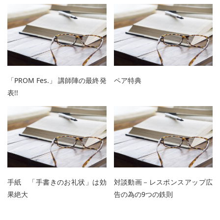
「PROM Fes.」 講師陣の最終発
ペア特典
表!!
手紙 「手書きのお礼状」は効
対談動画－レスポンスアップ広
果絶大
告の為の9つの鉄則