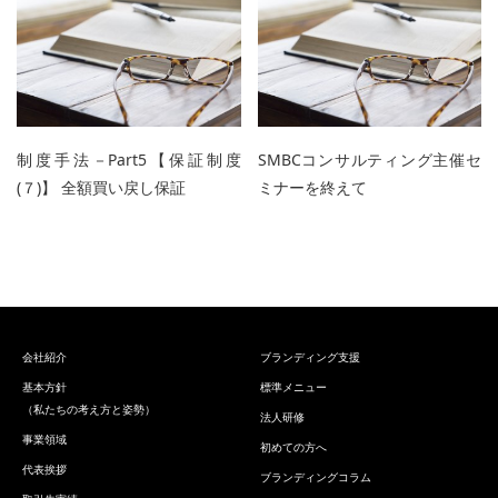
制度手法－Part5【保証制度
SMBCコンサルティング主催セ
(７)】 全額買い戻し保証
ミナーを終えて
会社紹介
ブランディング支援
基本方針
標準メニュー
（私たちの考え方と姿勢）
法人研修
事業領域
初めての方へ
代表挨拶
ブランディングコラム