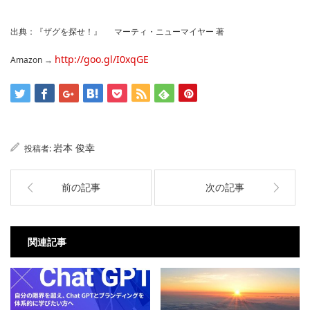
出典：『ザグを探せ！』 マーティ・ニューマイヤー 著
http://goo.gl/I0xqGE
Amazon →
岩本 俊幸
投稿者:
前の記事
次の記事
関連記事