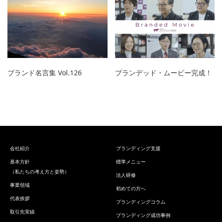
ブランド名言集 Vol.126
ブランデッド・ムービー完成！
会社紹介
ブランディング支援
基本方針
標準メニュー
（私たちの考え方と姿勢）
法人研修
事業領域
初めての方へ
代表挨拶
ブランディングコラム
取引先実績
ブランディング成功事例