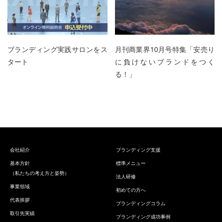
ブランディング実践サロンをス
月刊商業界10月号特集「安売り
タート
に負けないブランドをつく
る！」
会社紹介
ブランディング支援
基本方針
標準メニュー
（私たちの考え方と姿勢）
法人研修
事業領域
初めての方へ
代表挨拶
ブランディングコラム
取引先実績
ブランディング成功事例