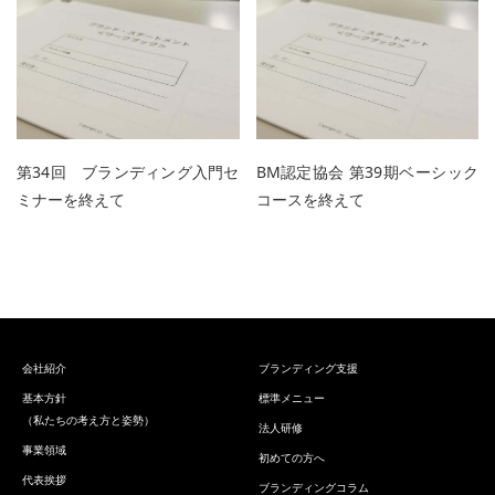
第34回 ブランディング入門セ
BM認定協会 第39期ベーシック
ミナーを終えて
コースを終えて
会社紹介
ブランディング支援
基本方針
標準メニュー
（私たちの考え方と姿勢）
法人研修
事業領域
初めての方へ
代表挨拶
ブランディングコラム