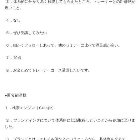
３．体系的に分かり易く解説してもらえたところ。トレーナーとの距離感が
近いこと。
４．なし
５．ぜひ受講してみたい
６．細かくフォローしあって、他のセミナーに比べて満足感が高い。
７．10点
８．お金ためてトレーナーコース受講したいです。
●匿名希望 様
１．検索エンジン（Ｇoogle）
２．ブランディングについて体系的に知識取得したいことから参加に至りま
した。
３．ブランドとは、そもそも何か？というところから、具体例を交えて