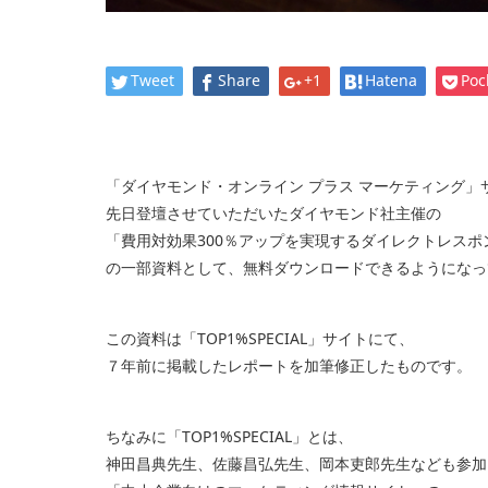
Tweet
Share
+1
Hatena
Poc
「ダイヤモンド・オンライン プラス マーケティング」
先日登壇させていただいたダイヤモンド社主催の
「費用対効果300％アップを実現するダイレクトレスポ
の一部資料として、無料ダウンロードできるようになっ
この資料は「TOP1%SPECIAL」サイトにて、
７年前に掲載したレポートを加筆修正したものです。
ちなみに「TOP1%SPECIAL」とは、
神田昌典先生、佐藤昌弘先生、岡本吏郎先生なども参加