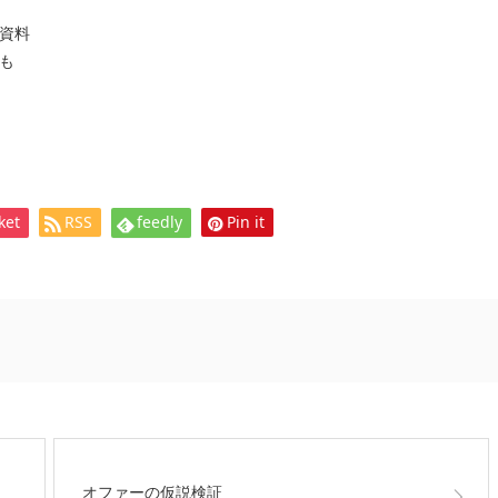
資料
も
ket
RSS
feedly
Pin it
オファーの仮説検証