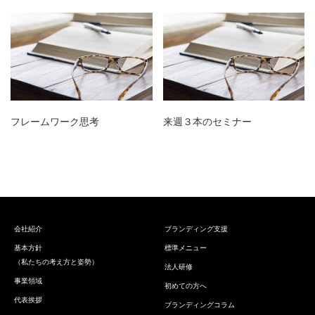
フレームワーク思考
来週３本のセミナー
会社紹介
ブランディング支援
基本方針
標準メニュー
（私たちの考え方と姿勢）
法人研修
事業領域
初めての方へ
代表挨拶
ブランディングコラム