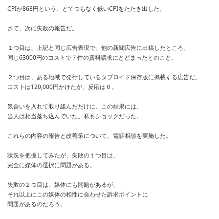
CPIが863円という、とてつもなく低いCPIをたたき出した。
さて、次に失敗の報告だ。
１つ目は、上記と同じ広告表現で、他の新聞広告に出稿したところ、
同じ63000円のコストで７件の資料請求にとどまったとのこと。
２つ目は、ある地域で発行しているタブロイド保存版に掲載する広告だ。
コストは120,000円かけたが、反応は０。
気合いを入れて取り組んだだけに、この結果には、
当人は相当落ち込んでいた。私もショックだった。
これらの内容の報告と改善策について、電話相談を実施した。
状況を把握してみたが、失敗の１つ目は、
完全に媒体の選択に問題がある。
失敗の２つ目は、媒体にも問題があるが、
それ以上にこの媒体の相性に合わせた訴求ポイントに
問題があるのだろう。