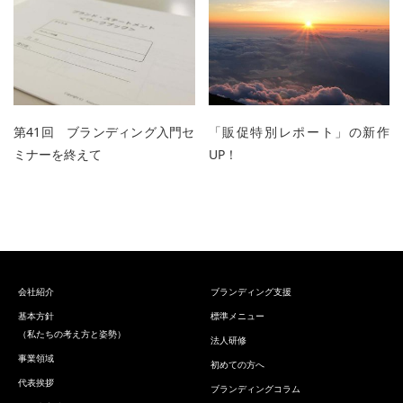
第41回 ブランディング入門セ
「販促特別レポート」の新作
ミナーを終えて
UP！
会社紹介
ブランディング支援
基本方針
標準メニュー
（私たちの考え方と姿勢）
法人研修
事業領域
初めての方へ
代表挨拶
ブランディングコラム