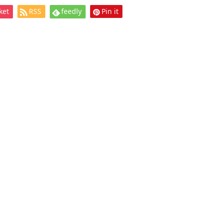
ket
RSS
feedly
Pin it