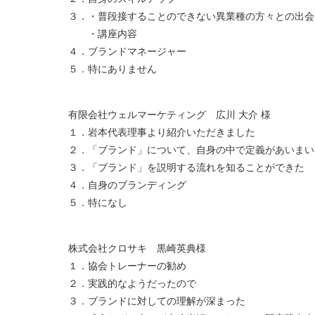
３．・普段接することのできない異業種の方々との出会
・講座内容
４．ブランドマネージャー
５．特にありません
有限会社ウェルマーケティング 広川 大介 様
１．岩本代表理事より紹介いただきました
２．「ブランド」について、自身の中で定義があいまい
３．「ブランド」を説明する流れを知ることができた
４．自身のブランディング
５．特になし
株式会社クロサキ 黒崎英典様
１．協会トレーナーの勧め
２．実践的なようだったので
３．ブランドに対しての理解が深まった