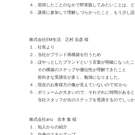
４．習得したことのなかで即実践してみたいことは、ど
５．講座に参加して理解しづらかったこと、もう少し説
株式会社EM生活 正村 岳彦 様
１．社長より
２．当社がブランド再構築を行うため
３．ぼやっとしたブランドという言葉が明確になったこ
その構築のステップや優位性が理解できたこと
前向きな受講生が多く、勉強になりました。
４．現在のお客様方の像が見えていないので3Cから
５．ボリュームが大きいので、それぞれに時間があると
当社スタッフが次のステップを受講するのでしっか
株式会社aru 吉本 集 様
１．知人からの紹介
２．自身のスキルアップ