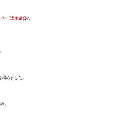
ージャー認定協会
の
。
を務めました。
ため、