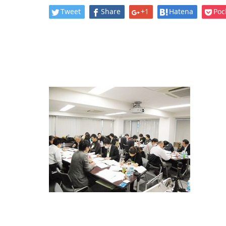
Tweet
Share
+1
Hatena
Poc