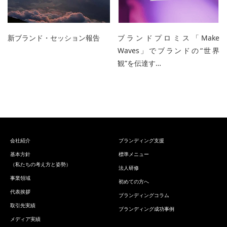
新ブランド・セッション報告
ブランドプロミス「Make
Waves」でブランドの“世界
観”を伝達す…
会社紹介
ブランディング支援
基本方針
標準メニュー
（私たちの考え方と姿勢）
法人研修
事業領域
初めての方へ
代表挨拶
ブランディングコラム
取引先実績
ブランディング成功事例
メディア実績