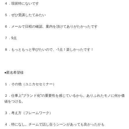
４．現状特にないです
５．ぜひ受講したてみたい
６．メールで日程の確認、案内を頂けてありがたかったです
７．9点
８．もっともっと学びたいので、-1点！楽しかったです！
●匿名希望様
１．その他（ユニカセセミナー）
２．仕事上“ブランド化”の重要性を感じているから。ありふれたモノに何か価
値をつける。
３．考え方（フレームワーク）
４．特になし。チームで話し合うシーンがあっても良かったかも