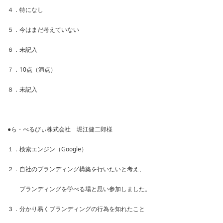
４．特になし
５．今はまだ考えていない
６．未記入
７．10点（満点）
８．未記入
●ら・べるびぃ株式会社 堀江健二郎様
１．検索エンジン（Google）
２．自社のブランディング構築を行いたいと考え、
ブランディングを学べる場と思い参加しました。
３．分かり易くブランディングの行為を知れたこと