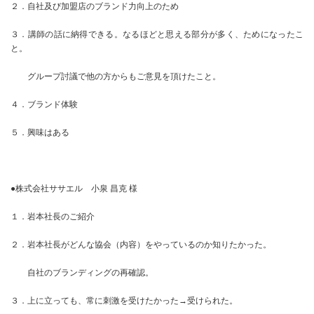
２．自社及び加盟店のブランド力向上のため
３．講師の話に納得できる。なるほどと思える部分が多く、ためになったこ
と。
グループ討議で他の方からもご意見を頂けたこと。
４．ブランド体験
５．興味はある
●株式会社ササエル 小泉 昌克 様
１．岩本社長のご紹介
２．岩本社長がどんな協会（内容）をやっているのか知りたかった。
自社のブランディングの再確認。
３．上に立っても、常に刺激を受けたかった→受けられた。