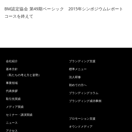
BM認定協会 第49期ベーシック
2015年シンポジウムレポート
コースを終えて
会社紹介
ブランディング支援
基本方針
標準メニュー
（私たちの考え方と姿勢）
法人研修
事業領域
初めての方へ
代表挨拶
ブランディングコラム
取引先実績
ブランディング成功事例
メディア実績
セミナー・講演実績
プロモーション支援
ニュース
オウンドメディア
アクセス