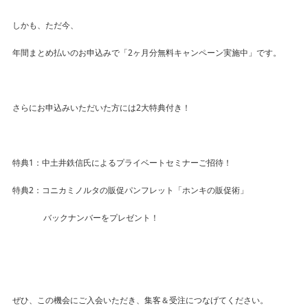
しかも、ただ今、
年間まとめ払いのお申込みで「2ヶ月分無料キャンペーン実施中」です。
さらにお申込みいただいた方には2大特典付き！
特典1：中土井鉄信氏によるプライベートセミナーご招待！
特典2：コニカミノルタの販促パンフレット「ホンキの販促術」
バックナンバーをプレゼント！
ぜひ、この機会にご入会いただき、集客＆受注につなげてください。