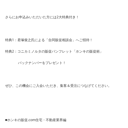
さらにお申込みいただいた方には2大特典付き！
特典1：君塚俊之氏による「合同販促相談会」へご招待！
特典2：コニカミノルタの販促パンフレット「ホンキの販促術」
バックナンバーをプレゼント！
ぜひ、この機会にご入会いただき、集客＆受注につなげてください。
■ホンキの販促.com住宅・不動産業界編