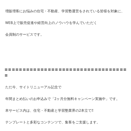
増販増客にお悩みの住宅・不動産、学習塾運営をされている皆様を対象に、
WEB上で販売促進や経営向上のノウハウを学んでいただく
会員制のサービスです。
〓〓〓〓〓〓〓〓〓〓〓〓〓〓〓〓〓〓〓〓〓〓〓〓〓〓〓〓〓〓〓〓〓〓
〓
ただ今、サイトリニューアル記念で
年間まとめ払いのお申込みで「2ヶ月分無料キャンペーン実施中」です。
本サービス内は、住宅・不動産と学習塾業界の2本立て!!
テンプレートと多彩なコンテンツで、集客をご支援します。