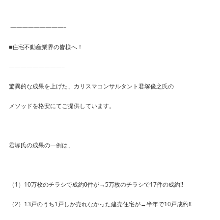
—————————–
■住宅不動産業界の皆様へ！
—————————–
驚異的な成果を上げた、カリスマコンサルタント君塚俊之氏の
メソッドを格安にてご提供しています。
君塚氏の成果の一例は、
（1）10万枚のチラシで成約0件が→5万枚のチラシで17件の成約!!
（2）13戸のうち1戸しか売れなかった建売住宅が→半年で10戸成約!!