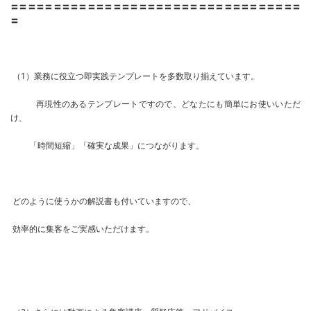
〓〓〓〓〓〓〓〓〓〓〓〓〓〓〓〓〓〓〓〓〓〓〓〓〓〓〓〓〓〓〓〓〓〓
〓
（1）業務に役立つ即実践テンプレートを多数取り揃えています。
再現性のあるテンプレートですので、どなたにも簡単にお使いいただ
け、
「時間短縮」「確実な成果」につながります。
どのように使うかの解説書も付いていますので、
効率的に集客をご実感いただけます。