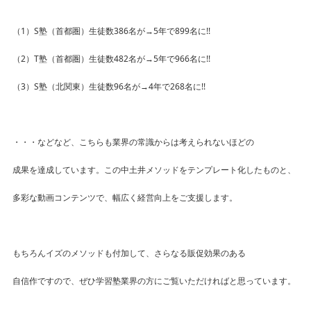
（1）S塾（首都圏）生徒数386名が→5年で899名に!!
（2）T塾（首都圏）生徒数482名が→5年で966名に!!
（3）S塾（北関東）生徒数96名が→4年で268名に!!
・・・などなど、こちらも業界の常識からは考えられないほどの
成果を達成しています。この中土井メソッドをテンプレート化したものと、
多彩な動画コンテンツで、幅広く経営向上をご支援します。
もちろんイズのメソッドも付加して、さらなる販促効果のある
自信作ですので、ぜひ学習塾業界の方にご覧いただければと思っています。