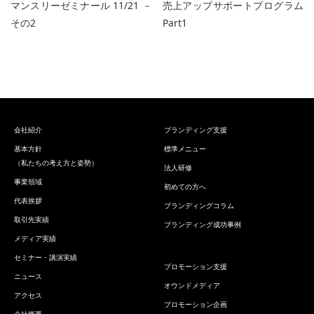
マンスリーゼミナール 11/21 －
売上アップサポートプログラム
その2
Part1
会社紹介
ブランディング支援
基本方針
標準メニュー
（私たちの考え方と姿勢）
法人研修
事業領域
初めての方へ
代表挨拶
ブランディングコラム
取引先実績
ブランディング成功事例
メディア実績
セミナー・講演実績
プロモーション支援
ニュース
オウンドメディア
アクセス
プロモーション企画