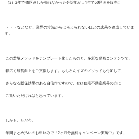
（3）2年で48区画しか売れなかった分譲地が→1年で50区画を販売!!
・・・などなど、業界の常識からは考えられないほどの成果を達成していま
す。
この君塚メソッドをテンプレート化したものと、多彩な動画コンテンツで、
幅広く経営向上をご支援します。もちろんイズのメソッドも付加して、
さらなる販促効果のある自信作ですので、ぜひ住宅不動産業界の方に
ご覧いただければと思っています。
しかも、ただ今、
年間まとめ払いのお申込みで「2ヶ月分無料キャンペーン実施中」です。