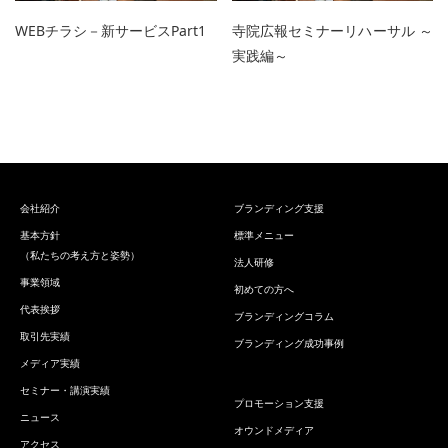
WEBチラシ－新サービスPart1
寺院広報セミナーリハーサル ～
実践編～
会社紹介
ブランディング支援
基本方針
標準メニュー
（私たちの考え方と姿勢）
法人研修
事業領域
初めての方へ
代表挨拶
ブランディングコラム
取引先実績
ブランディング成功事例
メディア実績
セミナー・講演実績
プロモーション支援
ニュース
オウンドメディア
アクセス