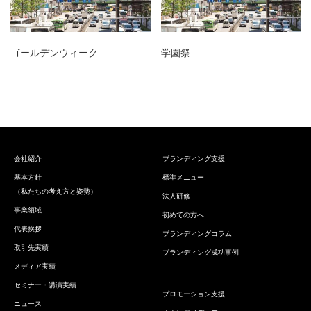
ゴールデンウィーク
学園祭
会社紹介
ブランディング支援
基本方針
標準メニュー
（私たちの考え方と姿勢）
法人研修
事業領域
初めての方へ
代表挨拶
ブランディングコラム
取引先実績
ブランディング成功事例
メディア実績
セミナー・講演実績
プロモーション支援
ニュース