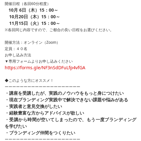
開催日程（各回60分程度）
10月 6日（木）15：00～
10月20日（木）15：00～
11月15日（火）15：00～
※各回同じ内容ですので、ご都合の良い日程をお選びください。
開催方法：オンライン（Zoom）
定員：４０名
お申し込み方法
▼専用フォームよりお申し込みください
https://forms.gle/NF3nSdDFuLfp4vfGA
◆このような方にオススメ！
ーーーーーーーーーーーーーーーーーーーー
・講座を受講したが、実践のノウハウをもっと身につけたい
・現在ブランディング実践中で解決できない課題や悩みがある
・実践者と意見交換がしたい
・経験豊富な方からアドバイスが欲しい
・受講から時間が空いてしまったので、もう一度ブランディング
を学びたい
・ブランディング仲間をつくりたい
ーーーーーーーーーーーーーーーーーーーー