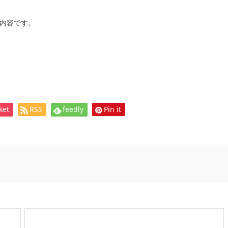
内容です。
ket
RSS
feedly
Pin it