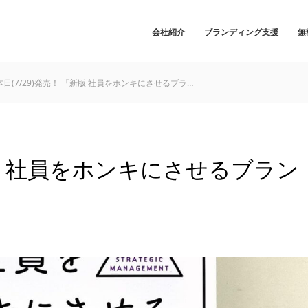
会社紹介
ブランディング支援
無
本日(7/29)発売！ 『新版 社員をホンキにさせるブラ…
『新版 社員をホンキにさせるブラン