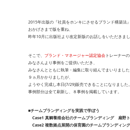
2015年出版の『社員をホンキにさせるブランド構築法』
おかげさまで版を重ね、
昨年10月に出版社より改定新版のお話しをいただきま
そこで、
ブランド・マネージャー認定協会
トレーナーの
みなさんより事例をご提供いただき、
みなさんとともに執筆・編集に取り組んでまいりました
９ヵ月かかりましたが、
ようやく完成し本日(7/29)販売できることになりました
事例部分は全て刷新し、８事例を掲載しています。
■チームブランディングを実践で学ぼう
Case1 真鯛養殖会社のチームブランディング 扇野
Case2 複数拠点展開の保育園のチームブランディン