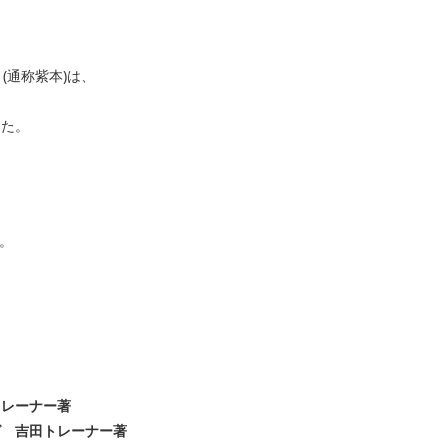
(通称紫本)は、
した。
。
。
トレーナー著
グ 吉田トレーナー著