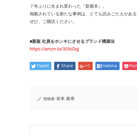
７年ぶりに生まれ変わった『新紫本』。
掲載されている新たな事例は、とても読みごたえがある
ぜひ、ご購読ください。
■新版 社員をホンキにさせるブランド構築法
https://amzn.to/3S9zDqJ
Tweet
Share
+1
Hatena
Poc
岩本 俊幸
投稿者: