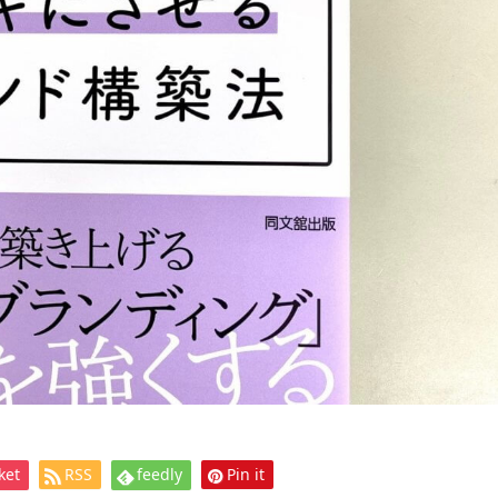
ket
RSS
feedly
Pin it