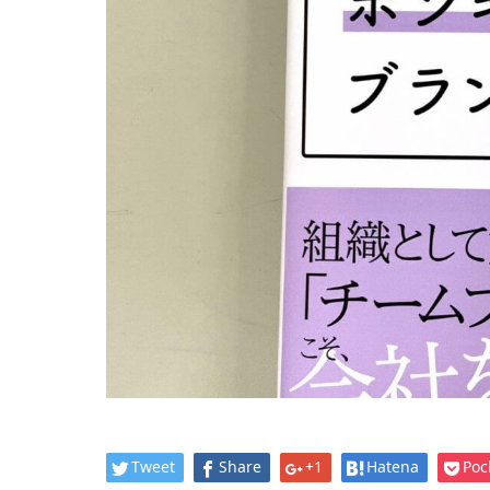
Tweet
Share
+1
Hatena
Poc