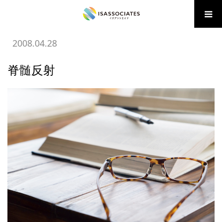
ホーム
BLOG
05 広告・販促の学び
脊髄反射
2008.04.28
脊髄反射