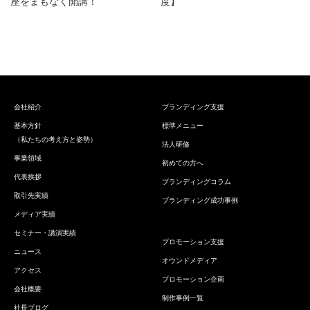
座をまもなく開講！
度】
会社紹介
ブランディング支援
基本方針
標準メニュー
（私たちの考え方と姿勢）
法人研修
事業領域
初めての方へ
代表挨拶
ブランディングコラム
取引先実績
ブランディング成功事例
メディア実績
セミナー・講演実績
プロモーション支援
ニュース
オウンドメディア
アクセス
プロモーション企画
会社概要
制作事例一覧
社長ブログ