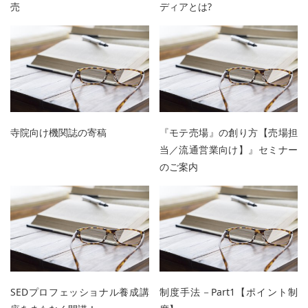
売
ディアとは?
寺院向け機関誌の寄稿
『モテ売場』の創り方【売場担
当／流通営業向け】』セミナー
のご案内
SEDプロフェッショナル養成講
制度手法－Part1【ポイント制