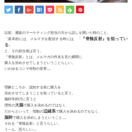
以前、通販のマーケティング担当の方から話しを聞いた時のこと。
『脊髄反射』を狙ってい
「基本的には、メルマガを配信する時には、「
る
」
と、その担当者は言う。
『脊髄反射』とは、メルマガの件名を見た瞬間に
購入を決めさせてしまうということらしい。
いわゆるコンマ何秒の世界…。
理解どころか、認知する前に購入を
決めさせてしまうことを狙っていると言う。
脳科学的(?)に言うと
大脳
理性の
で購入を決めるのではなく、
辺縁系
だからといって、情動の
で購入を決めるのでもなく、
脳幹
で購入を決めしまうということ…。
それを『脊髄反射』と言うらしい。
う～ん、恐ろしい…。