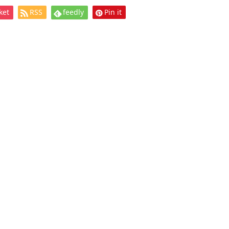
ket
RSS
feedly
Pin it