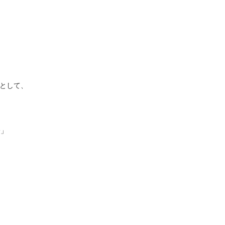
として、
論」