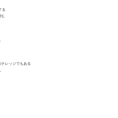
する
刊。
、
のナレッジでもある
。