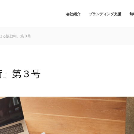
会社紹介
ブランディング支援
無
せる販促術」第３号
術」第３号