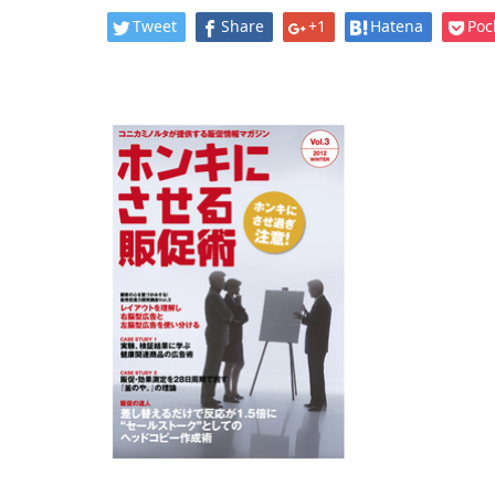
Tweet
Share
+1
Hatena
Poc