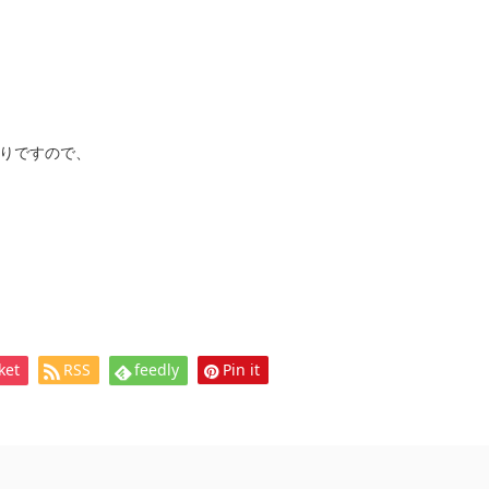
りですので、
ket
RSS
feedly
Pin it