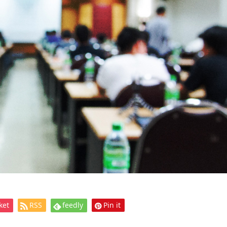
ket
RSS
feedly
Pin it