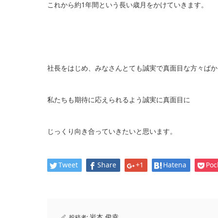
これから約1年間という長い歳月をかけていきます。
社長をはじめ、みなさんとても誠実で真面目な方々ばか
私たちも期待に応えられるよう誠実に真面目に
じっくり向き合っていきたいと思います。
Tweet
Share
+1
Hatena
Poc
岩本 俊幸
投稿者: