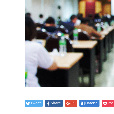
Tweet
Share
+1
Hatena
Poc