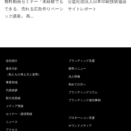
無料動画セミナー『未経験でも
公益社団法人日本印刷技術協会
できる、売れる広告作りベーシ
サイトレポート
ック講座』 再…
会社紹介
ブランディング支援
基本方針
標準メニュー
（私たちの考え方と姿勢）
法人研修
事業領域
初めての方へ
代表挨拶
ブランディングコラム
取引先実績
ブランディング成功事例
メディア実績
セミナー・講演実績
プロモーション支援
ニュース
オウンドメディア
アクセス