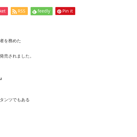
ket
RSS
feedly
Pin it
者を務めた
発売されました。
』
タンツでもある