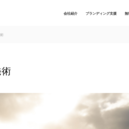
会社紹介
ブランディング支援
無
術
発術