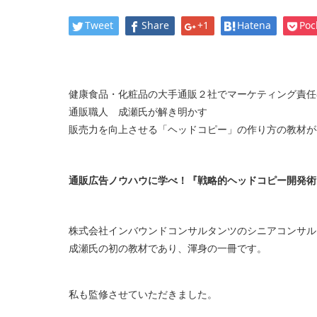
Tweet
Share
+1
Hatena
Poc
健康食品・化粧品の大手通販２社でマーケティング責任
通販職人 成瀬氏が解き明かす
販売力を向上させる「ヘッドコピー」の作り方の教材が
通販広告ノウハウに学べ！『戦略的ヘッドコピー開発術
株式会社インバウンドコンサルタンツのシニアコンサル
成瀬氏の初の教材であり、渾身の一冊です。
私も監修させていただきました。